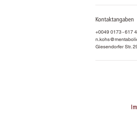
.
Kontaktangaben
+0049 0173 - 617 
n.kohs@mentaboli
Giesendorfer Str. 2
I