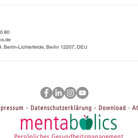
40 80
cs.de
9, Berlin-Lichterfelde, Berlin 12207, DEU
mpressum
-
Datenschutzerklärung
-
Download
·
A
Persönliches Gesundheitsmanagement