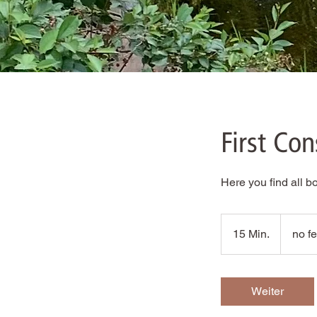
First Con
Here you find all 
no
fee
15 Min.
1
no f
5
M
i
Weiter
n