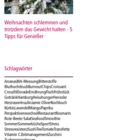
Weihnachten schlemmen und
Kürbissuppe mit Mango und
trotzdem das Gewicht halten - 5
Krabben - herbstlicher Genuss
Tipps für Genießer
mit Asiaflair
Schlagwörter
Ananas
BIA-Messung
Bitterstoffe
Bluthochdruck
Burnout
Chips
Croissant
Crossfit
Dorade
Ernährung
Fisch
Frühstück
Getränk
Hamburg
Heisshunger
Henssler
Herzrasen
Insulin
Jamie Oliver
Kochbuch
Kürbis
Lavendel
Mango
Paprika
Perspektivenwechsel
Restaurant
Rosmarin
Rote-Beete-Salat
Seafood
Smoothie
Sommer
Sommerküche
Sport
Stress
Stressresistenz
Sushi
Tee
Tomate
Transfette
Vitamin C
Zeitmanagement
Zucchini
Zuckerspiegel
essen