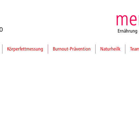
0
Ernährung 
Körperfettmessung
Burnout-Prävention
Naturheilk
Tea
lics - Berlin.
eser Seite regelmäßig rund um die Themen Ernäh