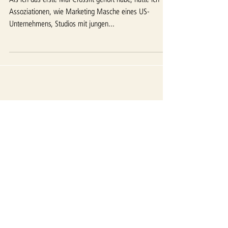
Trendsport!
Als ich das erste Mal Crossfit gehört habe, hatte ich
Assoziationen, wie Marketing Masche eines US-
Unternehmens, Studios mit jungen...