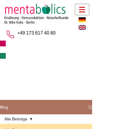
Ernährung - Stressreduktion - Naturheilkunde
Dr. Nike Kohs -
Berlin
+49 173 617 40 80
BLOG
Willkommen bei mentabolics - Berlin.
Wir informieren auf dieser Seite regelmäßig
rund um die Themen Ernährung, Motivation,
Gesundheit und Sport.
Blog
Alle Beiträge