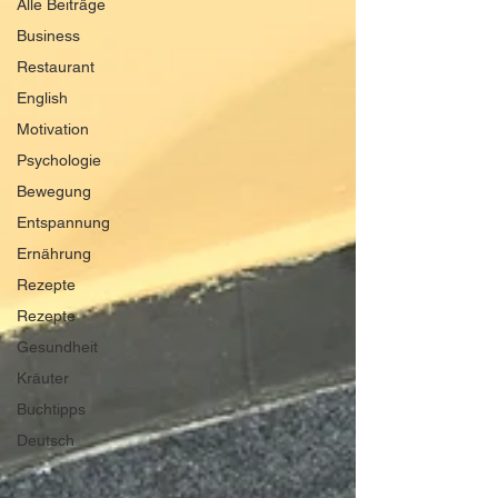
Alle Beiträge
Business
Restaurant
English
Motivation
Psychologie
Bewegung
Entspannung
Ernährung
Rezepte
Rezepte
Gesundheit
Kräuter
Buchtipps
Deutsch